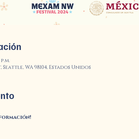
ación
 p.m.
t, Seattle, WA 98104, Estados Unidos
ento
nformación!