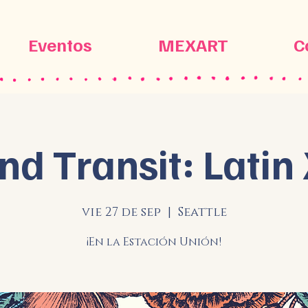
Eventos
MEXART
C
nd Transit: Latin
vie 27 de sep
  |  
Seattle
¡En la Estación Unión!