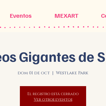
Eventos
MEXART
C
os Gigantes de S
dom 01 de oct
  |  
Westlake Park
El registro está cerrado
Ver otros eventos