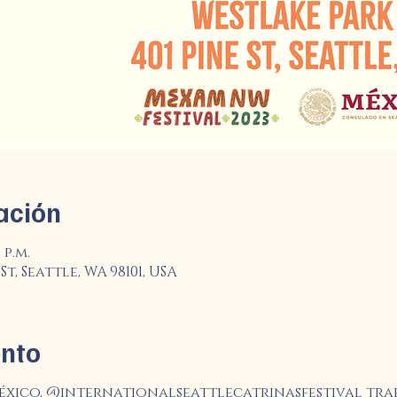
ación
 p.m.
St, Seattle, WA 98101, USA
ento
xico, @internationalseattlecatrinasfestival trae 