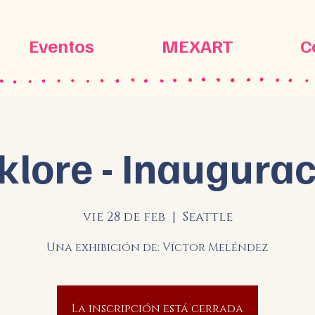
Eventos
MEXART
C
klore - Inaugura
vie 28 de feb
  |  
Seattle
Una exhibición de: Víctor Meléndez
La inscripción está cerrada