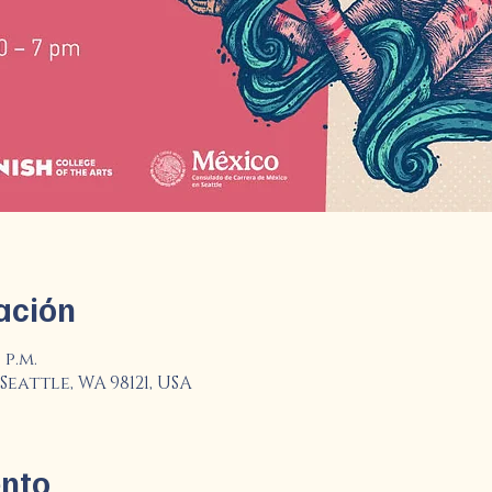
ación
 p.m.
Seattle, WA 98121, USA
ento