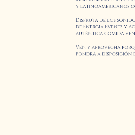
y latinoamericanos co
Disfruta de los sonido
de Energía Events y Ac
auténtica comida ven
Ven y aprovecha porqu
pondrá a disposición 
25 de septiembre al 1 d
El Dr. Jerry García, V
Mar, estará presente p
No te pierdas este eve
proporcionado por Se