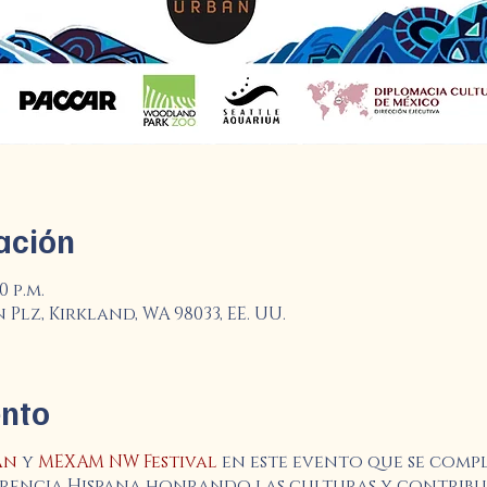
ación
0 p.m.
lz, Kirkland, WA 98033, EE. UU.
ento
an
y
MEXAM NW Festival
en este evento que se compl
rencia Hispana honrando las culturas y contribuc