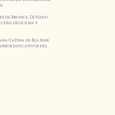
s.
res de Bronce, DJ Nano
ecerá deliciosa y
ana/Latina de Sea Mar
cursos educativos del
 Salud Comunitaria Sea
reguntas.
enida "HOLA",