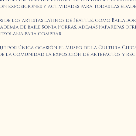
n exposiciones y actividades para todas las edade
s de los artistas latinos de Seattle, como Bailado
ademia de baile Sonia Porras, además Paparepas ofr
ezolana para comprar.
e por única ocasión el Museo de la Cultura Chic
de la comunidad la exposición de artefactos y re
e octubre.
icepresidente de Servicios Educativos del Centro de
ara charlar con los asistentes y responder a sus p
nto y ven a tomarte una foto en el cartel de bienv
attle Giant Letters