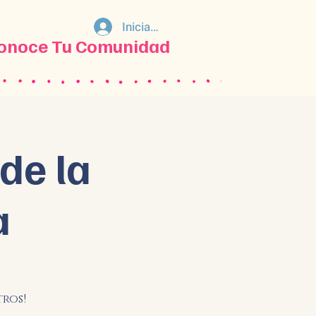
Iniciar sesión
onoce Tu Comunidad
de la
a
tros!