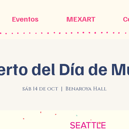
Eventos
MEXART
C
erto del Día de M
sáb 14 de oct
  |  
Benaroya Hall